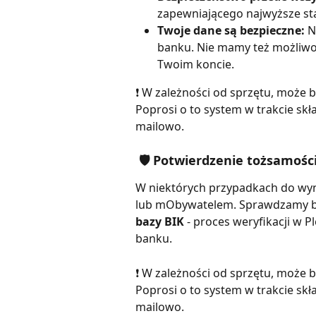
zapewniającego najwyższe st
Twoje dane są bezpieczne:
 N
banku. Nie mamy też możliwo
Twoim koncie.
❗️ W zależności od sprzętu, może 
Poprosi o to system w trakcie sk
mailowo.
 🛡️ Potwierdzenie tożsamoś
W niektórych przypadkach do wy
lub mObywatelem. Sprawdzamy bazy
bazy BIK
 - proces weryfikacji w 
banku.
❗️ W zależności od sprzętu, może
Poprosi o to system w trakcie sk
mailowo.