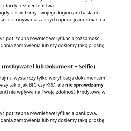
andardy bezpieczeństwa.
igdy nie widzimy Twojego loginu ani hasła do 
ści dokonywania żadnych operacji ani zmian na 
być potrzebna również weryfikacja tożsamości. 
ładania zamówienia lub my doślemy taką prośbę 
ci (mObywatel lub Dokument + Selfie)
najmu wystarczy tylko weryfikacja dokumentem 
 takie jak BIG czy KRD, ale 
nie sprawdzamy 
Plenti nie wpływa na Twoją zdolność kredytową w 
 być potrzebna również weryfikacja bankowa. 
ładania zamówienia lub my doślemy taką prośbę 