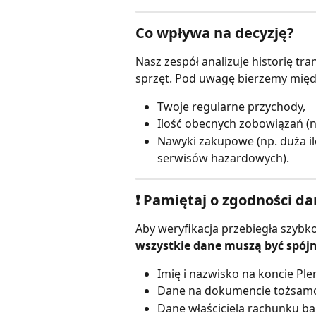
Co wpływa na decyzję?
Nasz zespół analizuje historię tran
sprzęt. Pod uwagę bierzemy międ
Twoje regularne przychody,
Ilość obecnych zobowiązań (np
Nawyki zakupowe (np. duża il
serwisów hazardowych).
❗️ Pamiętaj o zgodności d
Aby weryfikacja przebiegła szybko
wszystkie dane muszą być spój
Imię i nazwisko na koncie Plen
Dane na dokumencie tożsamo
Dane właściciela rachunku b